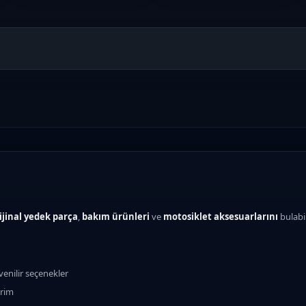
ijinal yedek parça
,
bakım ürünleri
ve
motosiklet aksesuarlarını
bulabi
enilir seçenekler
erim