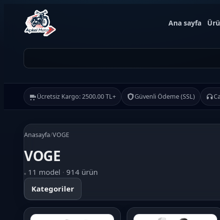
Ana sayfa
Ürü
Ücretsiz Kargo: 2500.00 TL+
Güvenli Ödeme (SSL)
Ca
Anasayfa
/
VOGE
VOGE
Ürün Ara
11 model
·
914 ürün
Kategoriler
Ara