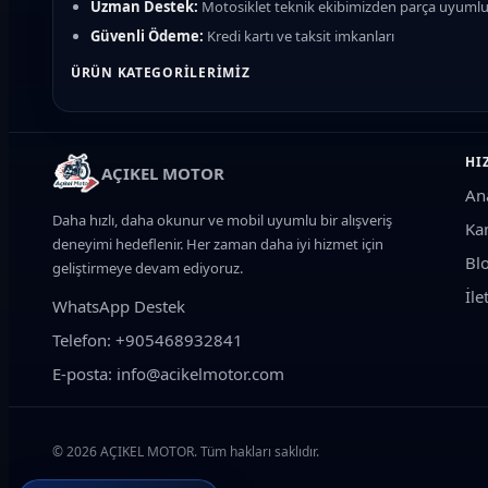
Uzman Destek:
Motosiklet teknik ekibimizden parça uyumlu
Güvenli Ödeme:
Kredi kartı ve taksit imkanları
ÜRÜN KATEGORILERIMIZ
Fren Sistemi:
Fren balatası, fren diski, manetler, fren hidrolik sıv
Motor ve Bakım:
Motosiklet yağı, yağ filtresi, hava filtresi, buji
HI
AÇIKEL MOTOR
Yürüyen Aksam:
Zincir dişli seti, lastik, amortisör, gidon ve rul
An
Elektrik Sistemi:
Akü (Jel/Kuru), konjektör, statör, sinyal, LED f
Daha hızlı, daha okunur ve mobil uyumlu bir alışveriş
Ka
Aksesuar ve Koruma:
Koruma demiri, koruma takozu, çanta (to
deneyimi hedeflenir. Her zaman daha iyi hizmet için
Bl
geliştirmeye devam ediyoruz.
Grenaj ve Kaporta:
Kafa grenajı, yan kapaklar, çamurluk, rüzgar 
İle
WhatsApp Destek
MOTOSIKLET UYUMLULUĞU
Telefon: +905468932841
Sistemimiz sayesinde, motosikletinizin
marka, model ve cc (mo
kodlarını kontrol ediyoruz.
E-posta: info@acikelmotor.com
SEO Bilgi:
Motosiklet yedek parça, kask, motosiklet yağı, zincir
adresi.
© 2026 AÇIKEL MOTOR. Tüm hakları saklıdır.