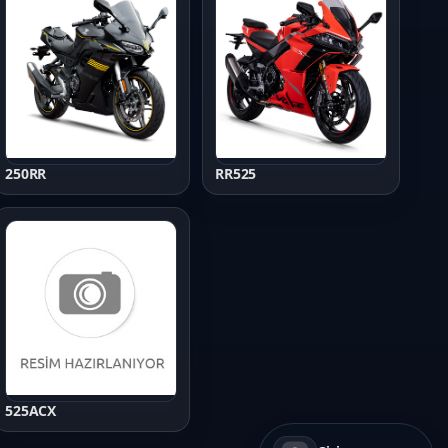
250RR
RR525
525ACX