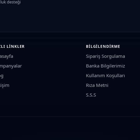
luk desteği
ısı ve merkezler
, varyatör ve debriyaj balatası
ZLI LINKLER
BILGILENDIRME
man grupları
asayfa
Sipariş Sorgulama
ar ve ateşleme bobini
mpanyalar
Banka Bilgilerimiz
pcase), telefon tutucu, branda ve tank pad
og
Kullanım Koşulları
siperliği ve aynalar
tişim
Rıza Metni
S.S.S
tor hacmi)
bilgilerini seçerek şaseye tam uyumlu parçaları kolayca filtreleye
 yağı, fren balatası, motosiklet lastiği, varyatör kayışı, koruma demiri, moto