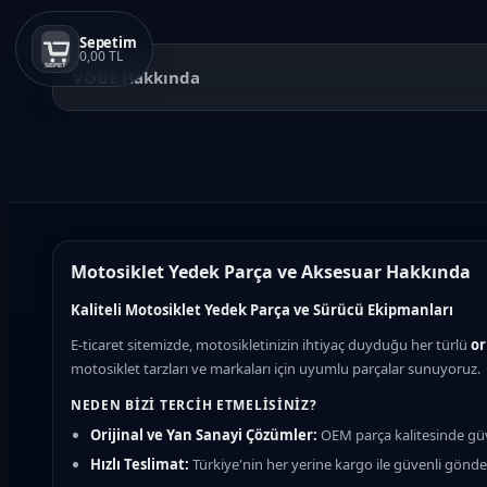
Sepetim
0,00 TL
SEPET
VOGE Hakkında
Motosiklet Yedek Parça ve Aksesuar Hakkında
Kaliteli Motosiklet Yedek Parça ve Sürücü Ekipmanları
E-ticaret sitemizde, motosikletinizin ihtiyaç duyduğu her türlü
or
motosiklet tarzları ve markaları için uyumlu parçalar sunuyoruz.
NEDEN BIZI TERCIH ETMELISINIZ?
Orijinal ve Yan Sanayi Çözümler:
OEM parça kalitesinde güv
Hızlı Teslimat:
Türkiye'nin her yerine kargo ile güvenli gönd