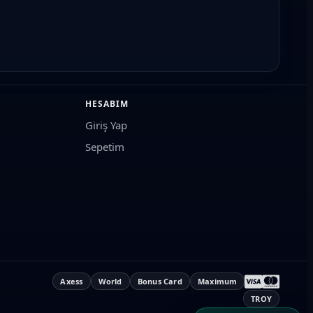
HESABIM
Giriş Yap
Sepetim
bilirsiniz. Hatalı parça siparişinin önüne geçmek için parça
siklet aküsü ve binlerce aksesuar için motorcuların güvenilir
Axess
World
Bonus Card
Maximum
TROY