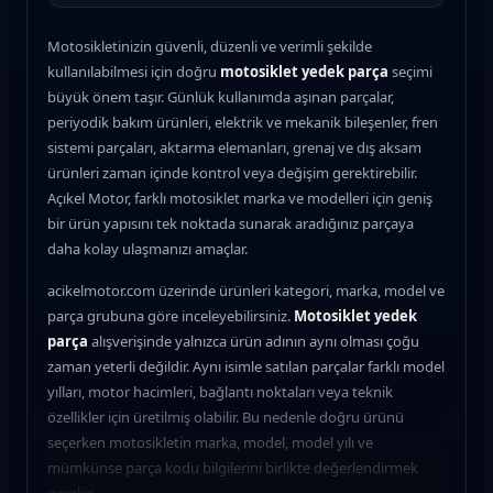
Motosikletinizin güvenli, düzenli ve verimli şekilde
kullanılabilmesi için doğru
motosiklet yedek parça
seçimi
büyük önem taşır. Günlük kullanımda aşınan parçalar,
periyodik bakım ürünleri, elektrik ve mekanik bileşenler, fren
sistemi parçaları, aktarma elemanları, grenaj ve dış aksam
ürünleri zaman içinde kontrol veya değişim gerektirebilir.
Açıkel Motor, farklı motosiklet marka ve modelleri için geniş
bir ürün yapısını tek noktada sunarak aradığınız parçaya
daha kolay ulaşmanızı amaçlar.
acikelmotor.com üzerinde ürünleri kategori, marka, model ve
parça grubuna göre inceleyebilirsiniz.
Motosiklet yedek
parça
alışverişinde yalnızca ürün adının aynı olması çoğu
zaman yeterli değildir. Aynı isimle satılan parçalar farklı model
yılları, motor hacimleri, bağlantı noktaları veya teknik
özellikler için üretilmiş olabilir. Bu nedenle doğru ürünü
seçerken motosikletin marka, model, model yılı ve
mümkünse parça kodu bilgilerini birlikte değerlendirmek