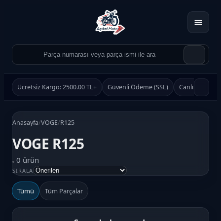
Ücretsiz Kargo: 2500.00 TL+
Güvenli Ödeme (SSL)
Canlı Destek
Anasayfa
/
VOGE
/
R125
VOGE R125
0 ürün
Ürün Ara
SIRALA
Ara
Tümü
Tüm Parçalar