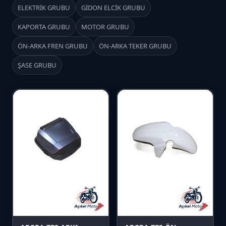
ELEKTRİK GRUBU
GİDON ELCİK GRUBU
KAPORTA GRUBU
MOTOR GRUBU
ÖN-ARKA FREN GRUBU
ÖN-ARKA TEKER GRUBU
ŞASE GRUBU
Favori
Favori
Karşılaştır
Karşılaştır
Önizle
Önizle