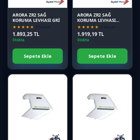
Önizle
Önizle
ARORA ZR2 SAĞ
ARORA ZR2 SAĞ
KORUMA LEVHASI GRİ
KORUMA LEVHASI
BEYAZ
★★★★★
0 Yorum
★★★★★
0 Yorum
1.893,25 TL
1.919,19 TL
Stokta
Stokta
Sepete Ekle
Sepete Ekle
Favori
Favori
Karşılaştır
Karşılaştır