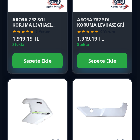
Önizle
Önizle
ARORA ZR2 SOL
ARORA ZR2 SOL
KORUMA LEVHASI
KORUMA LEVHASI GRİ
SİYAH
★★★★★
0 Yorum
★★★★★
0 Yorum
1.919,19 TL
1.919,19 TL
Stokta
Stokta
Sepete Ekle
Sepete Ekle
Favori
Favori
Karşılaştır
Karşılaştır