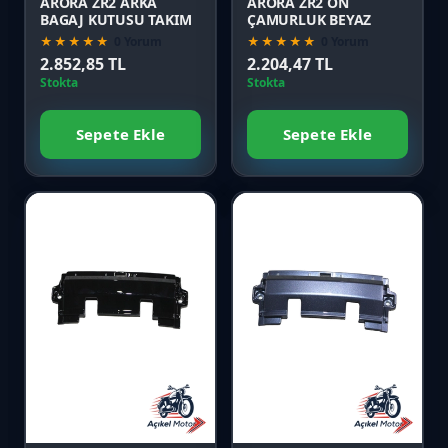
ARORA ZR2 ARKA
ARORA ZR2 ÖN
BAGAJ KUTUSU TAKIM
ÇAMURLUK BEYAZ
★★★★★
0 Yorum
★★★★★
0 Yorum
2.852,85 TL
2.204,47 TL
Stokta
Stokta
Sepete Ekle
Sepete Ekle
Favori
Favori
Karşılaştır
Karşılaştır
Önizle
Önizle