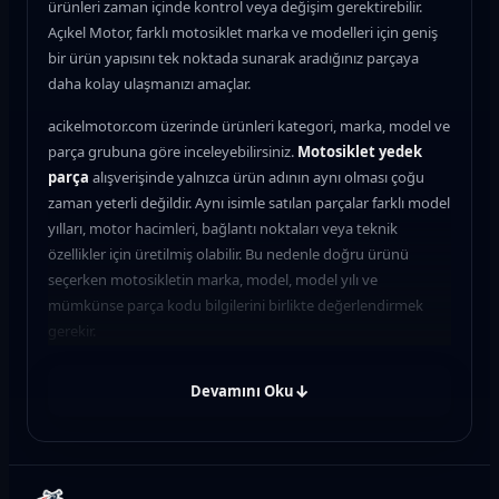
ürünleri zaman içinde kontrol veya değişim gerektirebilir.
Açıkel Motor, farklı motosiklet marka ve modelleri için geniş
bir ürün yapısını tek noktada sunarak aradığınız parçaya
daha kolay ulaşmanızı amaçlar.
acikelmotor.com üzerinde ürünleri kategori, marka, model ve
parça grubuna göre inceleyebilirsiniz.
Motosiklet yedek
parça
alışverişinde yalnızca ürün adının aynı olması çoğu
zaman yeterli değildir. Aynı isimle satılan parçalar farklı model
yılları, motor hacimleri, bağlantı noktaları veya teknik
özellikler için üretilmiş olabilir. Bu nedenle doğru ürünü
seçerken motosikletin marka, model, model yılı ve
mümkünse parça kodu bilgilerini birlikte değerlendirmek
gerekir.
Motosiklet Yedek Parça Nedir?
↓
Devamını Oku
Motosiklet yedek parça; motosiklet üzerinde kullanılan
mevcut bir bileşenin yenilenmesi, değiştirilmesi, bakımının
yapılması veya hasarlı parçanın yerine yenisinin takılması
amacıyla kullanılan ürünlerin genel adıdır. Bu kapsam