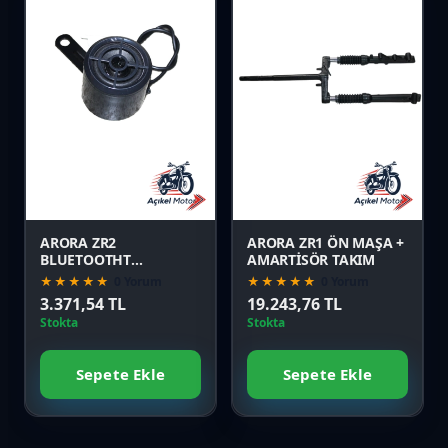
Favori
Favori
Karşılaştır
Karşılaştır
Önizle
Önizle
ARORA ZR2
ARORA ZR1 ÖN MAŞA +
BLUETOOTHT
AMARTİSÖR TAKIM
HOPARLÖR
★★★★★
0 Yorum
★★★★★
0 Yorum
3.371,54 TL
19.243,76 TL
Stokta
Stokta
Sepete Ekle
Sepete Ekle