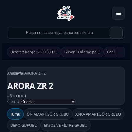
Ücretsiz Kargo: 2500.00 TL+
Güvenli Ödeme (SSL)
Canlı Destek
Anasayfa
/
ARORA
/
ZR 2
ARORA ZR 2
34 ürün
Ürün Ara
SIRALA
Ara
Tümü
ÖN AMARTİSÖR GRUBU
ARKA AMARTİSÖR GRUBU
DEPO GURUBU
EKSOZ VE FİLTRE GRUBU