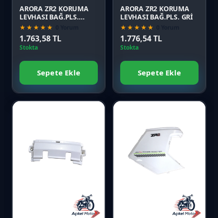
ARORA ZR2 KORUMA
ARORA ZR2 KORUMA
LEVHASI BAĞ.PLS.
LEVHASI BAĞ.PLS. GRİ
SİYAH
★★★★★
0 Yorum
★★★★★
0 Yorum
1.763,58 TL
1.776,54 TL
Stokta
Stokta
Sepete Ekle
Sepete Ekle
Favori
Favori
Karşılaştır
Karşılaştır
Önizle
Önizle