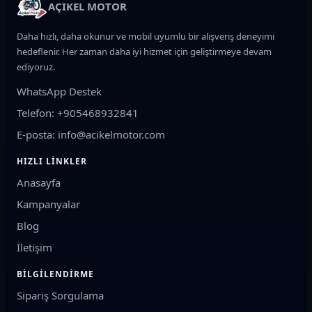
AÇIKEL MOTOR
motorun iç mekanik parçalarından fren sistemine, elektrik
tesisatından aydınlatma grubuna, süspansiyondan kaporta
Daha hızlı, daha okunur ve mobil uyumlu bir alışveriş deneyimi
ve grenaj parçalarına kadar oldukça geniştir.
hedeflenir. Her zaman daha iyi hizmet için geliştirmeye devam
ediyoruz.
Bir motosiklet üzerinde yüzlerce parça birlikte çalışır. Piston,
segman, conta, supap, krank, debriyaj ve yağlama sistemi
WhatsApp Destek
motorun mekanik yapısını oluştururken; fren balatası, fren
Telefon: +905468932841
diski, kaliper ve merkezler güvenli duruş için görev yapar.
E-posta: info@acikelmotor.com
Elektrik tarafında akü, konjektör, statör, ateşleme bobini,
sensörler, gösterge ve elektrik tesisatı bulunur. Zincir, dişli,
HIZLI LINKLER
kayış, varyatör ve debriyaj parçaları ise motor gücünün
Anasayfa
tekerleğe aktarılmasında rol oynar.
Kampanyalar
Doğru Motosiklet Yedek Parça Nasıl Seçilir?
Blog
Doğru parçayı seçmenin ilk adımı motosikletin tam modelini
İletişim
belirlemektir. Aynı marka altında benzer isimlere sahip birçok
model bulunabilir ve bazı parçalar görünüş olarak birbirine
BILGILENDIRME
benzese bile bağlantı ölçüsü, soket yapısı veya teknik
Sipariş Sorgulama
değerler bakımından farklı olabilir. Özellikle motor, fren,