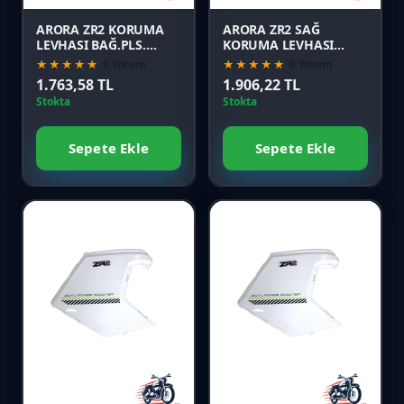
ARORA ZR2 KORUMA
ARORA ZR2 SAĞ
LEVHASI BAĞ.PLS.
KORUMA LEVHASI
BEYAZ
SİYAH
★★★★★
0 Yorum
★★★★★
0 Yorum
1.763,58 TL
1.906,22 TL
Stokta
Stokta
Sepete Ekle
Sepete Ekle
Favori
Favori
Karşılaştır
Karşılaştır