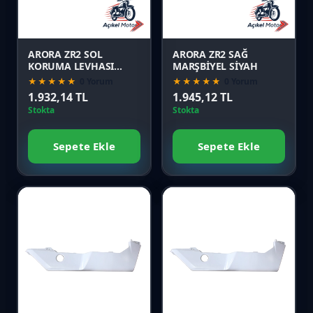
Önizle
Önizle
ARORA ZR2 SOL
ARORA ZR2 SAĞ
KORUMA LEVHASI
MARŞBİYEL SİYAH
BEYAZ
★★★★★
0 Yorum
★★★★★
0 Yorum
1.932,14 TL
1.945,12 TL
Stokta
Stokta
Sepete Ekle
Sepete Ekle
Favori
Favori
Karşılaştır
Karşılaştır