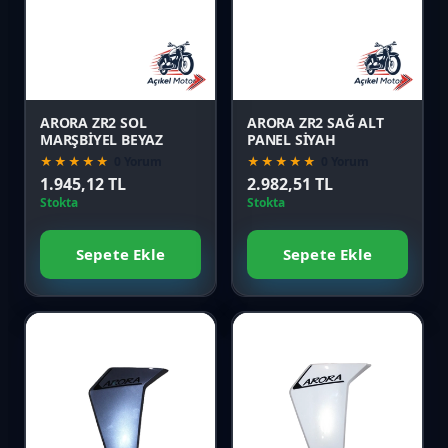
Karşılaştır
Karşılaştır
Önizle
Önizle
ARORA ZR2 SOL
ARORA ZR2 SAĞ ALT
MARŞBİYEL BEYAZ
PANEL SİYAH
★★★★★
0 Yorum
★★★★★
0 Yorum
1.945,12 TL
2.982,51 TL
Stokta
Stokta
Sepete Ekle
Sepete Ekle
Favori
Favori