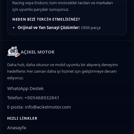
Racing veya Enduro; tüm motosiklet tarzları ve markaları
için uyumlu parçalar sunuyoruz.
NEDEN BIZI TERCIH ETMELISINIZ?
Orijinal ve Yan Sanayi Çözümler:
OEM parça
kalitesinde güvenilir seçenekler
Hızlı Teslimat:
Türkiye'nin her yerine kargo ile güvenli
gönderim
AÇIKEL MOTOR
Uzman Destek:
Motosiklet teknik ekibimizden parça
uyumluluk desteği
Daha hızlı, daha okunur ve mobil uyumlu bir alışveriş deneyimi
Güvenli Ödeme:
Kredi kartı ve taksit imkanları
hedeflenir. Her zaman daha iyi hizmet için geliştirmeye devam
ediyoruz.
ÜRÜN KATEGORILERIMIZ
WhatsApp Destek
Fren Sistemi:
Fren balatası, fren diski, manetler, fren
hidrolik sıvısı ve merkezler
Telefon: +905468932841
Motor ve Bakım:
Motosiklet yağı, yağ filtresi, hava filtresi,
E-posta: info@acikelmotor.com
buji, varyatör ve debriyaj balatası
HIZLI LINKLER
Yürüyen Aksam:
Zincir dişli seti, lastik, amortisör, gidon ve
Anasayfa
rulman grupları