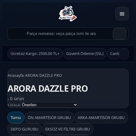
Ücretsiz Kargo: 2500.00 TL+
Güvenli Ödeme (SSL)
Canlı Destek
Anasayfa
/
ARORA
/
DAZZLE PRO
ARORA DAZZLE PRO
0 ürün
Ürün Ara
SIRALA
Ara
Tümü
ÖN AMARTİSÖR GRUBU
ARKA AMARTİSÖR GRUBU
DEPO GURUBU
EKSOZ VE FİLTRE GRUBU