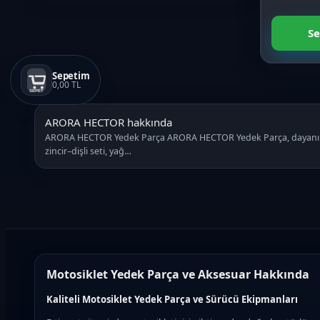
ZR 4
Se
ZR 5
Sepetim
0,00 TL
SEPET
ZR 6
ARORA HECTOR hakkında
ZR 7
ARORA HECTOR Yedek Parça ARORA HECTOR Yedek Parça, dayanıklı ya
zincir–dişli seti, yağ…
BEATRIX
BOSS 125
BRAVO
Motosiklet Yedek Parça ve Aksesuar Hakkında
CAPPUCINO S
Kaliteli Motosiklet Yedek Parça ve Sürücü Ekipmanları