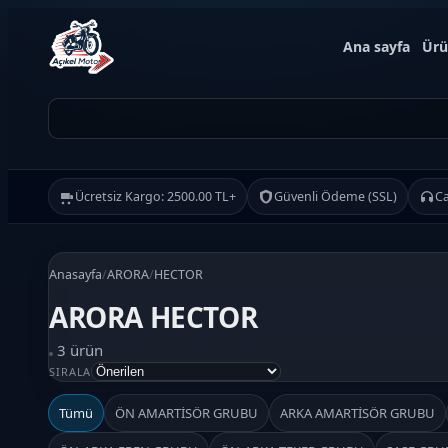
Ana sayfa
Ürü
Ücretsiz Kargo: 2500.00 TL+
Güvenli Ödeme (SSL)
Ca
Anasayfa
/
ARORA
/
HECTOR
ARORA HECTOR
Ürün Ara
3 ürün
SIRALA
Ara
Tümü
ÖN AMARTİSÖR GRUBU
ARKA AMARTİSÖR GRUBU