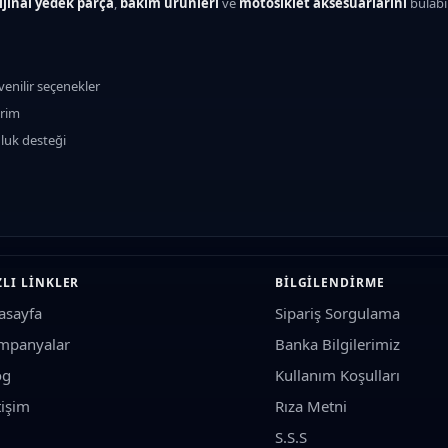
ijinal yedek parça
,
bakım ürünleri
ve
motosiklet aksesuarlarını
bulabi
enilir seçenekler
erim
luk desteği
ısı ve merkezler
, varyatör ve debriyaj balatası
ZLI LINKLER
BILGILENDIRME
man grupları
asayfa
Sipariş Sorgulama
ar ve ateşleme bobini
mpanyalar
Banka Bilgilerimiz
pcase), telefon tutucu, branda ve tank pad
og
Kullanım Koşulları
siperliği ve aynalar
tişim
Rıza Metni
S.S.S