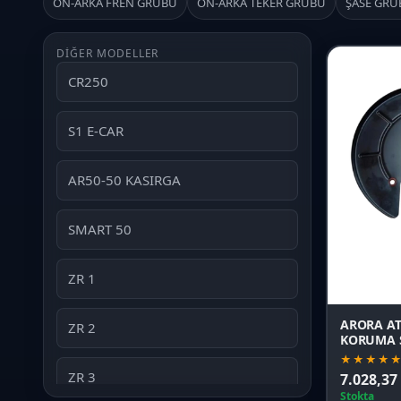
ÖN-ARKA FREN GRUBU
ÖN-ARKA TEKER GRUBU
ŞASE GRU
DIĞER MODELLER
CR250
S1 E-CAR
AR50-50 KASIRGA
SMART 50
ZR 1
ARORA AT
ZR 2
KORUMA 
★★★★
ZR 3
7.028,37
Stokta