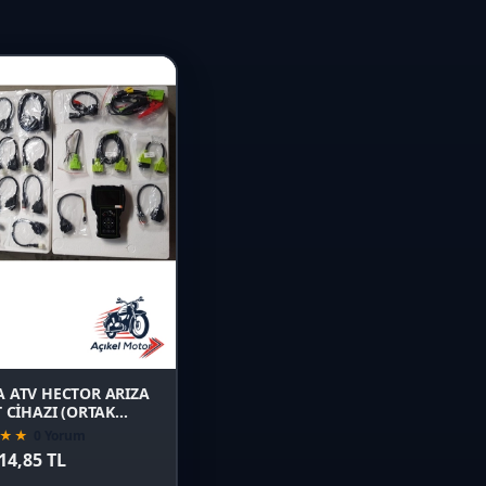
Favori
Karşılaştır
Önizle
 ATV HECTOR ARIZA
T CİHAZI (ORTAK
LER İÇİN)
★★
0 Yorum
14,85 TL