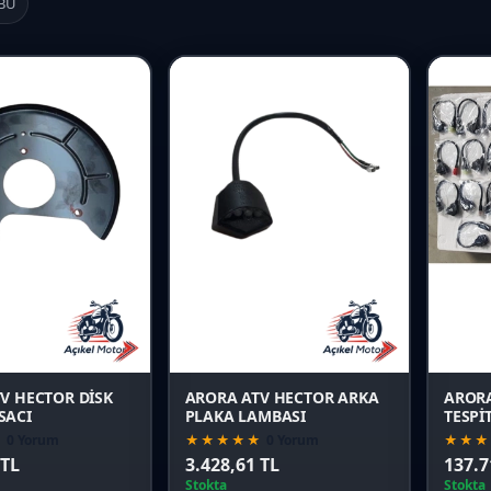
BU
Favori
Favori
Karşılaştır
Karşılaştır
Önizle
Önizle
V HECTOR DİSK
ARORA ATV HECTOR ARKA
ARORA
SACI
PLAKA LAMBASI
TESPİ
MODEL
★
0 Yorum
★★★★★
0 Yorum
★★★
 TL
3.428,61 TL
137.7
Stokta
Stokta