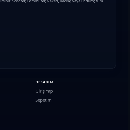
lirsiniz. Scooter, Commuter, Naked, Racing veya Enduro; tüm
HESABIM
Giriş Yap
Sepetim