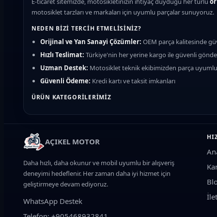
E-ticaret sitemizde, motosikletinizin ihtiyaç duyduğu her türlü
or
CAPPUCINO 50
motosiklet tarzları ve markaları için uyumlu parçalar sunuyoruz.
NEDEN BIZI TERCIH ETMELISINIZ?
CAPPUCINO 125
Orijinal ve Yan Sanayi Çözümler:
OEM parça kalitesinde güv
Hızlı Teslimat:
Türkiye'nin her yerine kargo ile güvenli gönd
DAZZLE 50
Uzman Destek:
Motosiklet teknik ekibimizden parça uyumlu
Güvenli Ödeme:
Kredi kartı ve taksit imkanları
DAZZLE 125
ÜRÜN KATEGORILERIMIZ
Fren Sistemi:
Fren balatası, fren diski, manetler, fren hidrolik sıv
DAZZLE PRO
Motor ve Bakım:
Motosiklet yağı, yağ filtresi, hava filtresi, buji
HI
AÇIKEL MOTOR
Yürüyen Aksam:
Zincir dişli seti, lastik, amortisör, gidon ve rul
FREEDOM 50
An
Elektrik Sistemi:
Akü (Jel/Kuru), konjektör, statör, sinyal, LED f
Daha hızlı, daha okunur ve mobil uyumlu bir alışveriş
Ka
FREEDOM 125
Aksesuar ve Koruma:
Koruma demiri, koruma takozu, çanta (to
deneyimi hedeflenir. Her zaman daha iyi hizmet için
Bl
geliştirmeye devam ediyoruz.
Grenaj ve Kaporta:
Kafa grenajı, yan kapaklar, çamurluk, rüzgar 
FREEDOM PRO
İle
WhatsApp Destek
MOTOSIKLET UYUMLULUĞU
Telefon: +905468932841