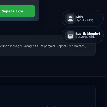
Sepete Ekle
Giriş
Üye Ol / Giriş
GIRIS
Bayilik İşlemleri
Başvuru / Giriş
BAYI
nde ihtiyaç duyacağınız tüm parçaları kapsar. Fren balatası,