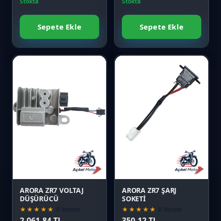
Stokta
Stokta
Sepete Ekle
Sepete Ekle
Favori
Favori
Karşılaştır
Karşılaştır
Önizle
Önizle
ARORA ZR7 VOLTAJ
ARORA ZR7 ŞARJ
DÜŞÜRÜCÜ
SOKETİ
★★★★★
0 Yorum
★★★★★
0 Yorum
2.061,84 TL
350,12 TL