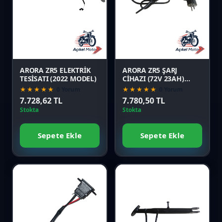
Karşılaştır
Karşılaştır
Önizle
Önizle
ARORA ZR5 ELEKTRİK
ARORA ZR5 ŞARJ
TESİSATI (2022 MODEL)
CİHAZI (72V 23AH)
GRFF.
★★★★★
0 Yorum
★★★★★
0 Yorum
7.728,62 TL
7.780,50 TL
Stokta
Stokta
Sepete Ekle
Sepete Ekle