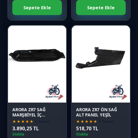
Sepete Ekle
Sepete Ekle
Favori
Favori
Karşılaştır
Karşılaştır
Önizle
Önizle
ARORA ZR7 SAĞ
ARORA ZR7 ÖN SAĞ
MARŞBİYEL İÇ
ALT PANEL YEŞİL
PLS.SİYAH
★★★★★
0 Yorum
★★★★★
0 Yorum
3.890,25 TL
518,70 TL
Stokta
Stokta