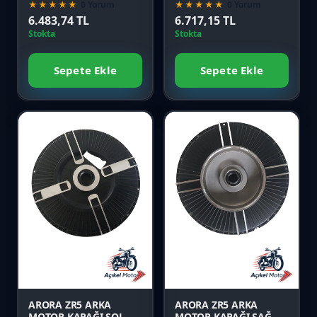
(2023 MODEL)
(2023 MODEL)
★★★★★
0 Yorum
★★★★★
0 Yorum
6.483,74 TL
6.717,15 TL
Stokta
Stokta
Sepete Ekle
Sepete Ekle
Favori
Favori
Karşılaştır
Karşılaştır
Önizle
Önizle
ARORA ZR5 ARKA
ARORA ZR5 ARKA
MOTOR KAPAĞI SOL
MOTOR KAPAĞI SAĞ