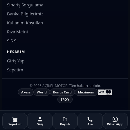
Sipariş Sorgulama
rüzgar siperliği ve aynalar
Banka Bilgilerimiz
MOTOSIKLET UYUMLULUĞU
Kullanım Koşulları
Sistemimiz sayesinde, motosikletinizin
marka, model ve cc
(motor hacmi)
bilgilerini seçerek şaseye tam uyumlu
Rıza Metni
parçaları kolayca filtreleyebilirsiniz. Hatalı parça siparişinin
S.S.S
önüne geçmek için parça kodlarını kontrol ediyoruz.
HESABIM
SEO Bilgi:
Motosiklet yedek parça, kask, motosiklet
Giriş Yap
yağı, zincir yağı, fren balatası, motosiklet lastiği,
varyatör kayışı, koruma demiri, motosiklet aküsü ve
Sepetim
binlerce aksesuar için motorcuların güvenilir adresi.
© 2026 AÇIKEL MOTOR. Tüm hakları saklıdır.
Axess
World
Bonus Card
Maximum
TROY
Sepetim
Giriş
Bayilik
Ara
WhatsApp