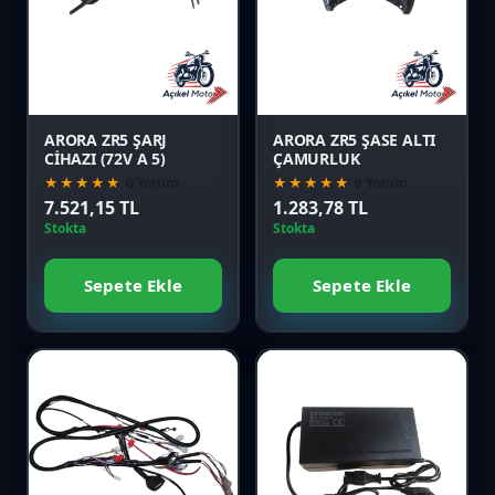
Karşılaştır
Karşılaştır
Önizle
Önizle
ARORA ZR5 ŞARJ
ARORA ZR5 ŞASE ALTI
CİHAZI (72V A 5)
ÇAMURLUK
★★★★★
0 Yorum
★★★★★
0 Yorum
7.521,15 TL
1.283,78 TL
Stokta
Stokta
Sepete Ekle
Sepete Ekle
Favori
Favori