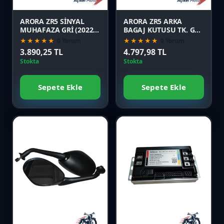
Önizle
Önizle
ARORA ZR5 SİNYAL
ARORA ZR5 ARKA
MUHAFAZA GRİ (2022
BAGAJ KUTUSU TK. GRİ
MODEL)
(2022 MODEL)
★★★★★
0 Yorum
★★★★★
0 Yorum
3.890,25 TL
4.797,98 TL
Stokta
Stokta
Sepete Ekle
Sepete Ekle
Favori
Favori
Karşılaştır
Karşılaştır