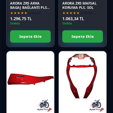
ARORA ZR5 ARKA
ARORA ZR5 MAFSAL
BAGAJ BAĞLANTI PLS
KORUMA PLS. SOL
TK (2022 MODEL)
★★★★★
0 Yorum
★★★★★
0 Yorum
1.296,75 TL
1.063,34 TL
Stokta
Stokta
Sepete Ekle
Sepete Ekle
Favori
Favori
Karşılaştır
Karşılaştır
Önizle
Önizle