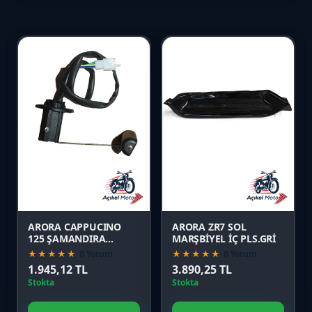
Favori
Favori
Karşılaştır
Karşılaştır
Önizle
Önizle
ARORA CAPPUCINO
ARORA ZR7 SOL
125 ŞAMANDIRA
MARŞBİYEL İÇ PLS.GRİ
(EURO3)
★★★★★
0 Yorum
★★★★★
0 Yorum
1.945,12 TL
3.890,25 TL
Stokta
Stokta