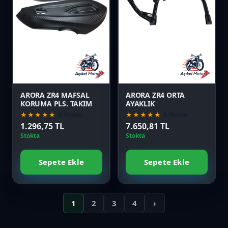
Favori
Favori
Karşılaştır
Karşılaştır
Önizle
Önizle
ARORA ZR4 MAFSAL
ARORA ZR4 ORTA
KORUMA PLS. TAKIM
AYAKLIK
★★★★★
0 Yorum
★★★★★
0 Yorum
1.296,75 TL
7.650,81 TL
Stokta
Stokta
Sepete Ekle
Sepete Ekle
1
2
3
4
›