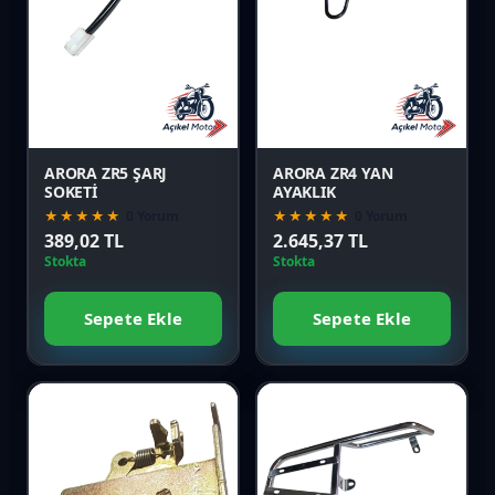
Favori
Favori
Karşılaştır
Karşılaştır
Önizle
Önizle
ARORA ZR5 ŞARJ
ARORA ZR4 YAN
SOKETİ
AYAKLIK
★★★★★
0 Yorum
★★★★★
0 Yorum
389,02 TL
2.645,37 TL
Stokta
Stokta
Sepete Ekle
Sepete Ekle