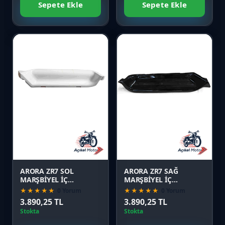
Sepete Ekle
Sepete Ekle
Favori
Favori
Karşılaştır
Karşılaştır
Önizle
Önizle
ARORA ZR7 SOL
ARORA ZR7 SAĞ
MARŞBİYEL İÇ
MARŞBİYEL İÇ
PLS.BEYAZ
PLS.YEŞİL
★★★★★
0 Yorum
★★★★★
0 Yorum
3.890,25 TL
3.890,25 TL
Stokta
Stokta