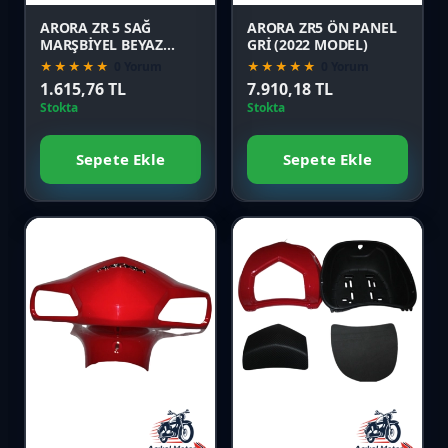
ARORA ZR 5 SAĞ
ARORA ZR5 ÖN PANEL
MARŞBİYEL BEYAZ
GRİ (2022 MODEL)
(2022 MODEL)
★★★★★
0 Yorum
★★★★★
0 Yorum
1.615,76 TL
7.910,18 TL
Stokta
Stokta
Sepete Ekle
Sepete Ekle
Favori
Favori
Karşılaştır
Karşılaştır