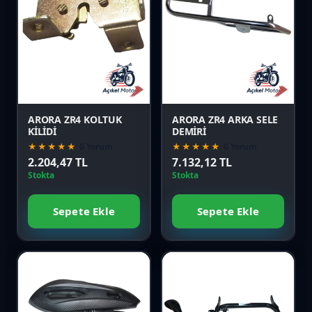
Favori
Favori
Karşılaştır
Karşılaştır
Önizle
Önizle
ARORA ZR4 KOLTUK
ARORA ZR4 ARKA SELE
KİLİDİ
DEMİRİ
★★★★★
0 Yorum
★★★★★
0 Yorum
2.204,47 TL
7.132,12 TL
Stokta
Stokta
Sepete Ekle
Sepete Ekle