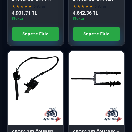
(2022 MODEL)
(2022 MODEL)
★★★★★
0 Yorum
★★★★★
0 Yorum
4.901,71 TL
4.642,36 TL
Stokta
Stokta
Sepete Ekle
Sepete Ekle
Favori
Favori
Karşılaştır
Karşılaştır
Önizle
Önizle
ARORA ZR5 ÖN FREN
ARORA ZR5 ÖN MAŞA +