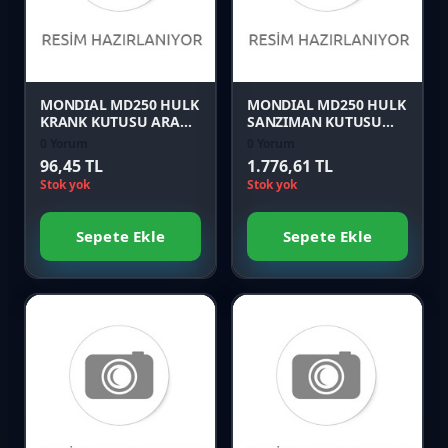
Karşılaştır
Karşılaştır
Önizle
Önizle
MONDIAL MD250 HULK
MONDIAL MD250 HULK
KRANK KUTUSU ARA
SANZIMAN KUTUSU
CONTA
SOL
0 Yorum
0 Yorum
96,45 TL
1.776,61 TL
Stok yok
Stok yok
Sepete Ekle
Sepete Ekle
Favori
Favori
Karşılaştır
Karşılaştır