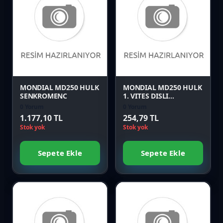
Favori
Favori
Karşılaştır
Karşılaştır
Önizle
Önizle
MONDIAL MD250 HULK
MONDIAL MD250 HULK
SENKROMENC
1. VITES DISLI
KARSILIGI
0 Yorum
0 Yorum
1.177,10 TL
254,79 TL
Stok yok
Stok yok
Sepete Ekle
Sepete Ekle
Favori
Favori