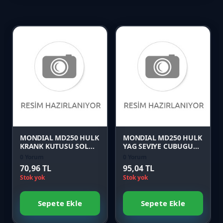
Favori
Favori
Karşılaştır
Karşılaştır
Önizle
Önizle
MONDIAL MD250 HULK
MONDIAL MD250 HULK
KRANK KUTUSU SOL
YAG SEVIYE CUBUGU
KAPAK CONTASI
KOMPLE
0 Yorum
0 Yorum
70,96 TL
95,04 TL
Stok yok
Stok yok
Sepete Ekle
Sepete Ekle