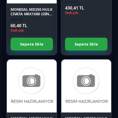
0 Yorum
430,41 TL
MONDIAL MD250 HULK
Stok yok
CIVATA M6X1X60 (DIN
6921)
0 Yorum
60,40 TL
Stok yok
Sepete Ekle
Sepete Ekle
Favori
Favori
Karşılaştır
Karşılaştır
Önizle
Önizle