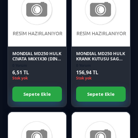
Favori
Favori
Karşılaştır
Karşılaştır
Önizle
Önizle
MONDIAL MD250 HULK
MONDIAL MD250 HULK
CIVATA M6X1X30 (DIN
KRANK KUTUSU SAG
6921)
ARA BLOK CONTASI
0 Yorum
0 Yorum
6,51 TL
156,94 TL
Stok yok
Stok yok
Sepete Ekle
Sepete Ekle
Favori
Favori