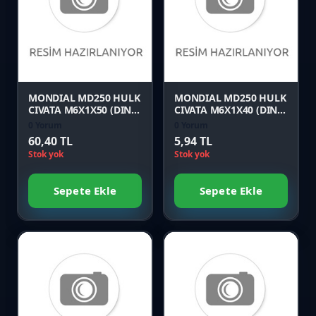
Karşılaştır
Karşılaştır
Önizle
Önizle
MONDIAL MD250 HULK
MONDIAL MD250 HULK
CIVATA M6X1X50 (DIN
CIVATA M6X1X40 (DIN
6921)
6921)
0 Yorum
0 Yorum
60,40 TL
5,94 TL
Stok yok
Stok yok
Sepete Ekle
Sepete Ekle
Favori
Favori