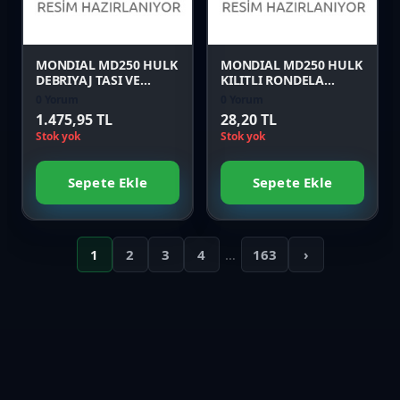
Önizle
Önizle
MONDIAL MD250 HULK
MONDIAL MD250 HULK
DEBRIYAJ TASI VE
KILITLI RONDELA
DISLISI
(23X32X1)
0 Yorum
0 Yorum
1.475,95 TL
28,20 TL
Stok yok
Stok yok
Sepete Ekle
Sepete Ekle
1
2
3
4
…
163
›