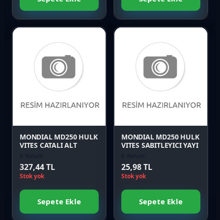
Favori
Favori
Karşılaştır
Karşılaştır
Önizle
Önizle
MONDIAL MD250 HULK
MONDIAL MD250 HULK
VITES CATALI ALT
VITES SABITLEYICI YAYI
0 Yorum
0 Yorum
327,44 TL
25,98 TL
Stok yok
Stok yok
Sepete Ekle
Sepete Ekle