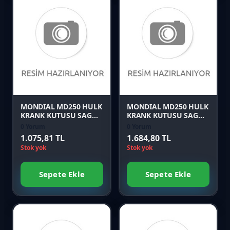
Favori
Favori
Karşılaştır
Karşılaştır
Önizle
Önizle
MONDIAL MD250 HULK
MONDIAL MD250 HULK
KRANK KUTUSU SAG
KRANK KUTUSU SAG
ARA BLOK
KAPAK
0 Yorum
0 Yorum
1.075,81 TL
1.684,80 TL
Stok yok
Stok yok
Sepete Ekle
Sepete Ekle