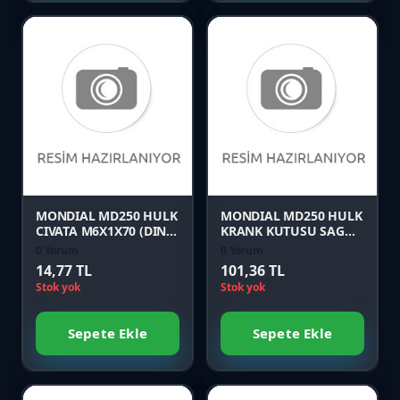
Favori
Favori
Karşılaştır
Karşılaştır
Önizle
Önizle
MONDIAL MD250 HULK
MONDIAL MD250 HULK
CIVATA M6X1X70 (DIN
KRANK KUTUSU SAG
6921)
KAPAK CONTASI
0 Yorum
0 Yorum
14,77 TL
101,36 TL
Stok yok
Stok yok
Sepete Ekle
Sepete Ekle