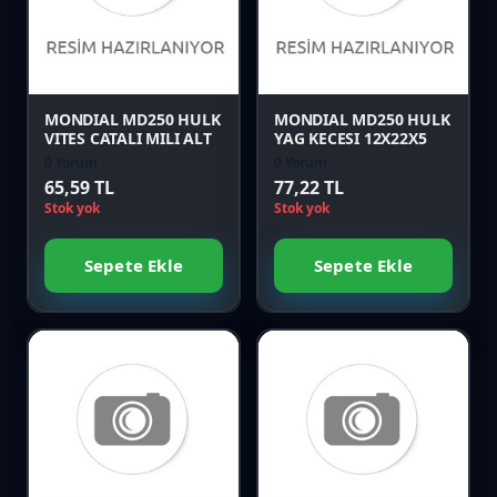
Karşılaştır
Karşılaştır
Önizle
Önizle
MONDIAL MD250 HULK
MONDIAL MD250 HULK
VITES CATALI MILI ALT
YAG KECESI 12X22X5
0 Yorum
0 Yorum
65,59 TL
77,22 TL
Stok yok
Stok yok
Sepete Ekle
Sepete Ekle
Favori
Favori
Karşılaştır
Karşılaştır