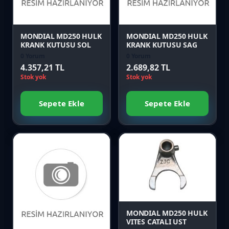
Önizle
Önizle
MONDIAL MD250 HULK
MONDIAL MD250 HULK
KRANK KUTUSU SOL
KRANK KUTUSU SAG
0 Yorum
0 Yorum
4.357,21 TL
2.689,82 TL
Stok yok
Stok yok
Sepete Ekle
Sepete Ekle
Favori
Karşılaştır
Favori
Önizle
Karşılaştır
MONDIAL MD250 HULK
VITES CATALI UST
Önizle