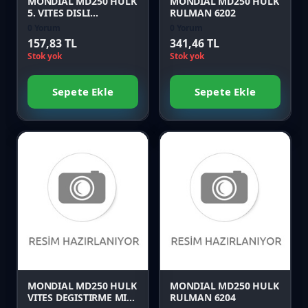
MONDIAL MD250 HULK
MONDIAL MD250 HULK
5. VITES DISLI
RULMAN 6202
KARSILIGI
0 Yorum
0 Yorum
157,83 TL
341,46 TL
Stok yok
Stok yok
Sepete Ekle
Sepete Ekle
Favori
Favori
Karşılaştır
Karşılaştır
Önizle
Önizle
MONDIAL MD250 HULK
MONDIAL MD250 HULK
VITES DEGISTIRME MILI
RULMAN 6204