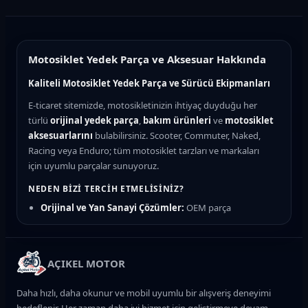
Motosiklet Yedek Parça ve Aksesuar Hakkında
Kaliteli Motosiklet Yedek Parça ve Sürücü Ekipmanları
E-ticaret sitemizde, motosikletinizin ihtiyaç duyduğu her
türlü
orijinal yedek parça
,
bakım ürünleri
ve
motosiklet
aksesuarlarını
bulabilirsiniz. Scooter, Commuter, Naked,
Racing veya Enduro; tüm motosiklet tarzları ve markaları
için uyumlu parçalar sunuyoruz.
NEDEN BIZI TERCIH ETMELISINIZ?
Orijinal ve Yan Sanayi Çözümler:
OEM parça
kalitesinde güvenilir seçenekler
Hızlı Teslimat:
Türkiye'nin her yerine kargo ile güvenli
gönderim
AÇIKEL MOTOR
Uzman Destek:
Motosiklet teknik ekibimizden parça
uyumluluk desteği
Daha hızlı, daha okunur ve mobil uyumlu bir alışveriş deneyimi
Güvenli Ödeme:
Kredi kartı ve taksit imkanları