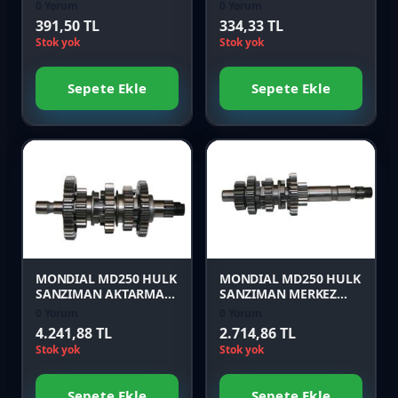
KOMPLE
0 Yorum
0 Yorum
391,50 TL
334,33 TL
Stok yok
Stok yok
Sepete Ekle
Sepete Ekle
Favori
Favori
Karşılaştır
Karşılaştır
Önizle
Önizle
MONDIAL MD250 HULK
MONDIAL MD250 HULK
SANZIMAN AKTARMA
SANZIMAN MERKEZ
DISLI GRUBU
DISLI GRUBU
0 Yorum
0 Yorum
4.241,88 TL
2.714,86 TL
Stok yok
Stok yok
Sepete Ekle
Sepete Ekle