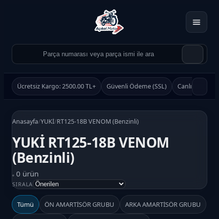
Ücretsiz Kargo: 2500.00 TL+
Güvenli Ödeme (SSL)
Canlı Destek
Anasayfa
/
YUKİ
/
RT125-18B VENOM (Benzinli)
YUKİ RT125-18B VENOM
(Benzinli)
Ürün Ara
0 ürün
Ara
SIRALA
Tümü
ÖN AMARTİSÖR GRUBU
ARKA AMARTİSÖR GRUBU