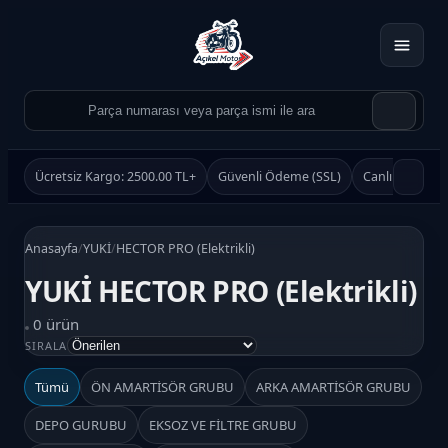
Ücretsiz Kargo: 2500.00 TL+
Güvenli Ödeme (SSL)
Canlı Destek
Anasayfa
/
YUKİ
/
HECTOR PRO (Elektrikli)
YUKİ HECTOR PRO (Elektrikli)
0 ürün
Ürün Ara
SIRALA
Ara
Tümü
ÖN AMARTİSÖR GRUBU
ARKA AMARTİSÖR GRUBU
DEPO GURUBU
EKSOZ VE FİLTRE GRUBU