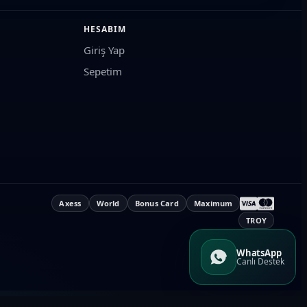
HESABIM
Giriş Yap
Sepetim
bilirsiniz. Hatalı parça siparişinin önüne geçmek için parça
siklet aküsü ve binlerce aksesuar için motorcuların güvenilir
Axess
World
Bonus Card
Maximum
TROY
WhatsApp
Canlı Destek