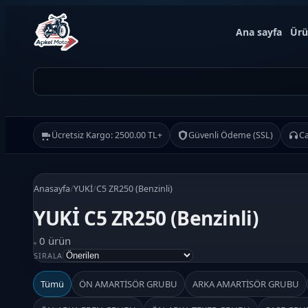
Ana sayfa
Ürü
Ücretsiz Kargo: 2500.00 TL+
Güvenli Ödeme (SSL)
Ca
Anasayfa
/
YUKİ
/
C5 ZR250 (Benzinli)
YUKİ C5 ZR250 (Benzinli)
Ürün Ara
0 ürün
SIRALA
Ara
Tümü
ÖN AMARTİSÖR GRUBU
ARKA AMARTİSÖR GRUBU