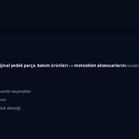
ijinal yedek parça
,
bakım ürünleri
ve
motosiklet aksesuarlarını
bulabi
enilir seçenekler
erim
luk desteği
ısı ve merkezler