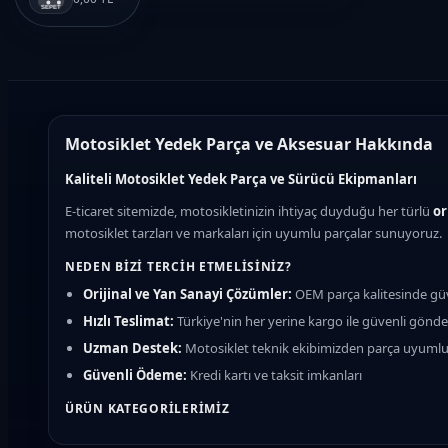
SEPET
CASPER PRO (Benzinli)
BELLINI (Benzinli)
Motosiklet Yedek Parça ve Aksesuar Hakkında
DUTY (Benzinli)
Kaliteli Motosiklet Yedek Parça ve Sürücü Ekipmanları
E-ticaret sitemizde, motosikletinizin ihtiyaç duyduğu her türlü
or
HAMMER 125 (Benzinli)
motosiklet tarzları ve markaları için uyumlu parçalar sunuyoruz.
NEDEN BIZI TERCIH ETMELISINIZ?
EXPLORER 250 MAXI SCOOTER
(Benzinli)
Orijinal ve Yan Sanayi Çözümler:
OEM parça kalitesinde güv
Hızlı Teslimat:
Türkiye'nin her yerine kargo ile güvenli gönd
GELATO 125 (Benzinli)
Uzman Destek:
Motosiklet teknik ekibimizden parça uyumlu
Güvenli Ödeme:
Kredi kartı ve taksit imkanları
XWAY PRO (Benzinli)
ÜRÜN KATEGORILERIMIZ
Fren Sistemi:
Fren balatası, fren diski, manetler, fren hidrolik sıv