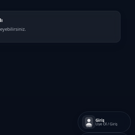
ı
eyebilirsiniz.
Giriş
Üye Ol / Giriş
GIRIS