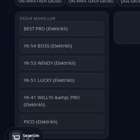
ÖN-ARKA FREN GRUBU
ÖN-ARKA TEKER GRUBU
ŞASE GRU
DIĞER MODELLER
BEST PRO (Elektrikli)
YK-54 BOSS (Elektrikli)
YK-53 WINDY (Elektrikli)
YK-51 LUCKY (Elektrikli)
YK-41 WILLYS &amp; PRO
(Elektrikli)
PICO (Elektrikli)
Sepetim
RISOTTO-S 50 (Benzinli)
0,00 TL