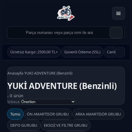
Ücretsiz Kargo: 2500.00 TL+
Güvenli Ödeme (SSL)
Canlı Destek
Anasayfa
/
YUKİ
/
ADVENTURE (Benzinli)
YUKİ ADVENTURE (Benzinli)
0 ürün
Ürün Ara
SIRALA
Ara
Tümü
ÖN AMARTİSÖR GRUBU
ARKA AMARTİSÖR GRUBU
DEPO GURUBU
EKSOZ VE FİLTRE GRUBU