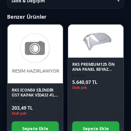
İade & Değişim
Benzer Ürünler
Favori
Karşılaştır
Favori
Önizle
Karşılaştır
RKS PREMIUM125 ÖN
ANA PANEL BEYAZ
Orijinal
0 Yorum
Önizle
5.640,07 TL
Stok yok
RKS ICON50 SİLİNDİR
ÜST KAPAK VİDASI 4’LÜ
TAKIM Orijinal
0 Yorum
203,49 TL
Stok yok
Sepete Ekle
Sepete Ekle