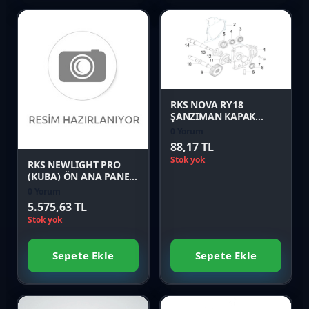
Karşılaştır
Favori
Önizle
Karşılaştır
RKS NOVA RY18
ŞANZIMAN KAPAK
CONTASI Orijinal
0 Yorum
Önizle
88,17 TL
Stok yok
RKS NEWLIGHT PRO
(KUBA) ÖN ANA PANEL
YEŞİL Orijinal
0 Yorum
5.575,63 TL
Stok yok
Sepete Ekle
Sepete Ekle
Favori
Favori