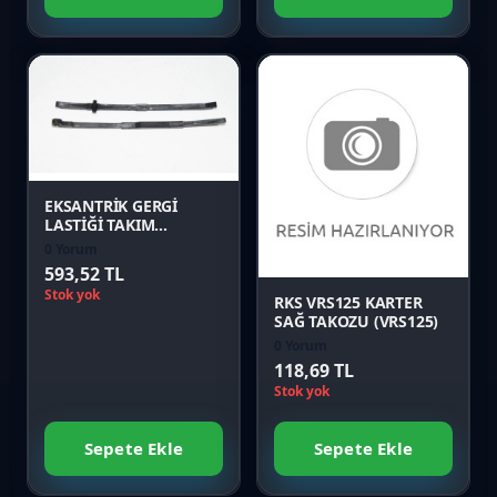
Favori
Karşılaştır
Favori
Önizle
Karşılaştır
EKSANTRİK GERGİ
LASTİĞİ TAKIM
(SPONTINI110)
0 Yorum
Önizle
593,52 TL
Stok yok
RKS VRS125 KARTER
SAĞ TAKOZU (VRS125)
0 Yorum
118,69 TL
Stok yok
Sepete Ekle
Sepete Ekle
Favori