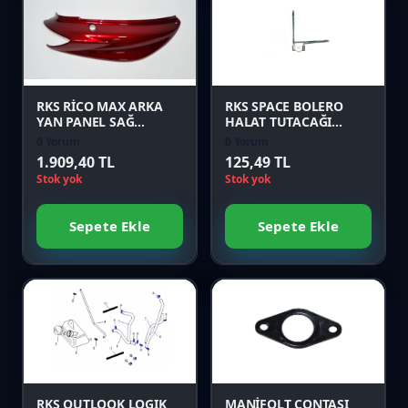
Karşılaştır
Karşılaştır
Önizle
Önizle
RKS RİCO MAX ARKA
RKS SPACE BOLERO
YAN PANEL SAĞ
HALAT TUTACAĞI
KIRMIZI Orijinal
Orijinal
0 Yorum
0 Yorum
1.909,40 TL
125,49 TL
Stok yok
Stok yok
Sepete Ekle
Sepete Ekle
Favori
Favori
Karşılaştır
Karşılaştır
Önizle
Önizle
RKS OUTLOOK LOGIK
MANİFOLT CONTASI