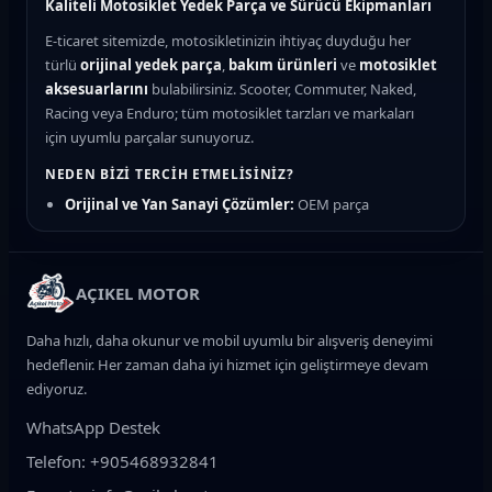
Kaliteli Motosiklet Yedek Parça ve Sürücü Ekipmanları
E-ticaret sitemizde, motosikletinizin ihtiyaç duyduğu her
türlü
orijinal yedek parça
,
bakım ürünleri
ve
motosiklet
aksesuarlarını
bulabilirsiniz. Scooter, Commuter, Naked,
Racing veya Enduro; tüm motosiklet tarzları ve markaları
için uyumlu parçalar sunuyoruz.
NEDEN BIZI TERCIH ETMELISINIZ?
Orijinal ve Yan Sanayi Çözümler:
OEM parça
kalitesinde güvenilir seçenekler
Hızlı Teslimat:
Türkiye'nin her yerine kargo ile güvenli
gönderim
AÇIKEL MOTOR
Uzman Destek:
Motosiklet teknik ekibimizden parça
uyumluluk desteği
Daha hızlı, daha okunur ve mobil uyumlu bir alışveriş deneyimi
Güvenli Ödeme:
Kredi kartı ve taksit imkanları
hedeflenir. Her zaman daha iyi hizmet için geliştirmeye devam
ediyoruz.
ÜRÜN KATEGORILERIMIZ
WhatsApp Destek
Fren Sistemi:
Fren balatası, fren diski, manetler, fren
hidrolik sıvısı ve merkezler
Telefon: +905468932841
Motor ve Bakım:
Motosiklet yağı, yağ filtresi, hava filtresi,