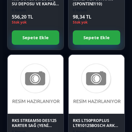
SU DEPOSU VE KAPAĞI
(SPONTINI110)
Orijinal
0 Yorum
0 Yorum
556,20 TL
98,34 TL
Stok yok
Stok yok
Sepete Ekle
Sepete Ekle
Favori
Favori
Karşılaştır
Karşılaştır
Önizle
Önizle
RKS STREAM50 DES125
RKS LT50PROPLUS
KARTER SAĞ (YENİ
LTR10125BOSCH ARKA
MODEL) Orijinal
PANEL SOL EKİ MAVİ
0 Yorum
0 Yorum