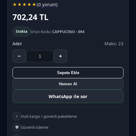
(0 yorum)
★
★
★
★
★
702,24 TL
Stokta
Ürün Kodu:
CAPPUCINO - 094
Maks: 23
Adet
−
+
Sepete Ekle
Hemen Al
WhatsApp ile sor
⚡
Hızlı kargo / güvenli paketleme
🛡️
Güvenli ödeme