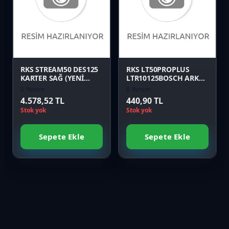
Karşılaştır
Karşılaştır
Önizle
Önizle
RKS STREAM50 DES125
RKS LT50PROPLUS
KARTER SAĞ (YENİ
LTR10125BOSCH ARKA
MODEL) Orijinal
PANEL SOL EKİ MAVİ
0 Yorum
0 Yorum
Orijinal
4.578,52 TL
440,90 TL
Stok yok
Stok yok
Sepete Ekle
Sepete Ekle