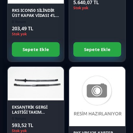
5.640,07 TL
Stok yok
RKS ICON50 SİLİNDİR
ÜST KAPAK VİDASI 4’LÜ
TAKIM Orijinal
0 Yorum
203,49 TL
Stok yok
Sepete Ekle
Sepete Ekle
Favori
Karşılaştır
Favori
Önizle
Karşılaştır
EKSANTRİK GERGİ
LASTİĞİ TAKIM
(SPONTINI110)
0 Yorum
Önizle
593,52 TL
Stok yok
RKS VRS125 KARTER