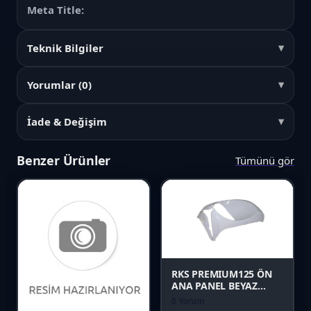
Meta Title:
Teknik Bilgiler
Yorumlar (0)
İade & Değişim
Benzer Ürünler
Tümünü gör
Favori
Karşılaştır
Favori
Önizle
Karşılaştır
RKS PREMIUM125 ÖN
ANA PANEL BEYAZ
Orijinal
0 Yorum
Önizle