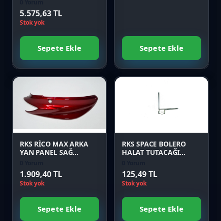
0 Yorum
5.575,63 TL
Stok yok
Sepete Ekle
Sepete Ekle
Favori
Favori
Karşılaştır
Karşılaştır
Önizle
Önizle
RKS RİCO MAX ARKA
RKS SPACE BOLERO
YAN PANEL SAĞ
HALAT TUTACAĞI
KIRMIZI Orijinal
Orijinal
0 Yorum
0 Yorum
1.909,40 TL
125,49 TL
Stok yok
Stok yok
Sepete Ekle
Sepete Ekle