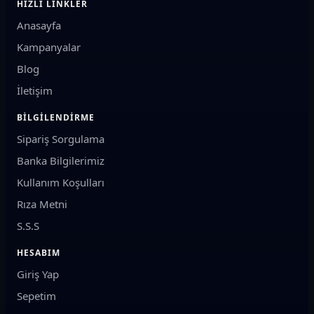
HIZLI LINKLER
kayış, varyatör ve debriyaj parçaları ise motor gücünün
Anasayfa
tekerleğe aktarılmasında rol oynar.
Kampanyalar
Doğru Motosiklet Yedek Parça Nasıl Seçilir?
Blog
Doğru parçayı seçmenin ilk adımı motosikletin tam modelini
İletişim
belirlemektir. Aynı marka altında benzer isimlere sahip birçok
model bulunabilir ve bazı parçalar görünüş olarak birbirine
BILGILENDIRME
benzese bile bağlantı ölçüsü, soket yapısı veya teknik
Sipariş Sorgulama
değerler bakımından farklı olabilir. Özellikle motor, fren,
Banka Bilgilerimiz
elektrik ve aktarma grubunda yanlış parça seçimi montaj
sorununa, zaman kaybına ve gereksiz maliyete neden olabilir.
Kullanım Koşulları
Rıza Metni
Motosikletin marka ve tam model bilgisini kontrol edin.
S.S.S
Model yılı ve motor hacmini mümkünse doğrulayın.
Mevcut parçanın üzerinde parça kodu varsa karşılaştırın.
HESABIM
Ürün açıklamasındaki model ve bağlantı bilgilerini
Giriş Yap
inceleyin.
Sepetim
Görsel benzerliğini tek başına uyumluluk kanıtı olarak