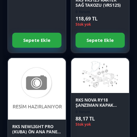
SAĞ TAKOZU (VRS125)
0 Yorum
118,69 TL
Stok yok
Sepete Ekle
Sepete Ekle
Favori
Karşılaştır
Favori
Önizle
Karşılaştır
RKS NOVA RY18
ŞANZIMAN KAPAK
CONTASI Orijinal
0 Yorum
Önizle
88,17 TL
Stok yok
RKS NEWLIGHT PRO
(KUBA) ÖN ANA PANEL
YEŞİL Orijinal