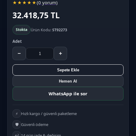
(0 yorum)
★
★
★
★
★
32.418,75 TL
Stokta
Ürün Kodu:
ST92273
Adet
−
+
Sepete Ekle
Hemen Al
WhatsApp ile sor
⚡
Hızlı kargo / güvenli paketleme
🛡️
Güvenli ödeme
↩️
14 gün iade & değişim