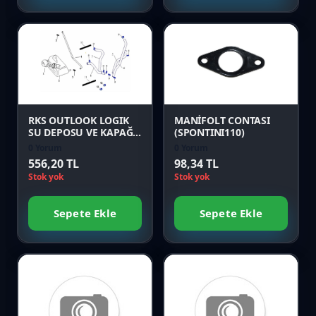
Favori
Favori
Karşılaştır
Karşılaştır
Önizle
Önizle
RKS OUTLOOK LOGIK
MANİFOLT CONTASI
SU DEPOSU VE KAPAĞI
(SPONTINI110)
Orijinal
0 Yorum
0 Yorum
556,20 TL
98,34 TL
Stok yok
Stok yok
Sepete Ekle
Sepete Ekle
Favori
Favori