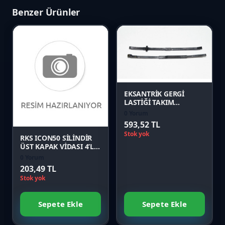
Benzer Ürünler
Favori
Karşılaştır
Favori
Önizle
Karşılaştır
EKSANTRİK GERGİ
LASTİĞİ TAKIM
(SPONTINI110)
0 Yorum
Önizle
593,52 TL
Stok yok
RKS ICON50 SİLİNDİR
ÜST KAPAK VİDASI 4’LÜ
TAKIM Orijinal
0 Yorum
203,49 TL
Stok yok
Sepete Ekle
Sepete Ekle