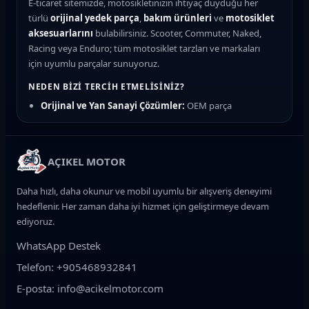
E-ticaret sitemizde, motosikletinizin ihtiyaç duyduğu her
türlü
orijinal yedek parça
,
bakım ürünleri
ve
motosiklet
aksesuarlarını
bulabilirsiniz. Scooter, Commuter, Naked,
Racing veya Enduro; tüm motosiklet tarzları ve markaları
için uyumlu parçalar sunuyoruz.
NEDEN BIZI TERCIH ETMELISINIZ?
Orijinal ve Yan Sanayi Çözümler:
OEM parça
kalitesinde güvenilir seçenekler
Hızlı Teslimat:
Türkiye'nin her yerine kargo ile güvenli
gönderim
AÇIKEL MOTOR
Uzman Destek:
Motosiklet teknik ekibimizden parça
uyumluluk desteği
Daha hızlı, daha okunur ve mobil uyumlu bir alışveriş deneyimi
Güvenli Ödeme:
Kredi kartı ve taksit imkanları
hedeflenir. Her zaman daha iyi hizmet için geliştirmeye devam
ediyoruz.
ÜRÜN KATEGORILERIMIZ
WhatsApp Destek
Fren Sistemi:
Fren balatası, fren diski, manetler, fren
hidrolik sıvısı ve merkezler
Telefon: +905468932841
Motor ve Bakım:
Motosiklet yağı, yağ filtresi, hava filtresi,
E-posta: info@acikelmotor.com
buji, varyatör ve debriyaj balatası