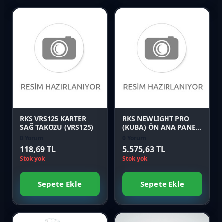
Favori
Favori
Karşılaştır
Karşılaştır
Önizle
Önizle
RKS VRS125 KARTER
RKS NEWLIGHT PRO
SAĞ TAKOZU (VRS125)
(KUBA) ÖN ANA PANEL
YEŞİL Orijinal
0 Yorum
0 Yorum
118,69 TL
5.575,63 TL
Stok yok
Stok yok
Sepete Ekle
Sepete Ekle
Favori
Favori