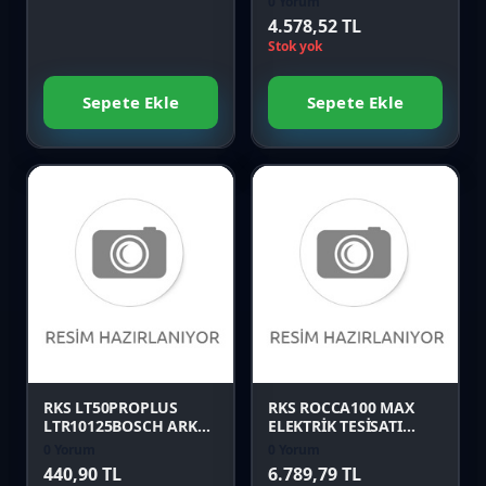
0 Yorum
4.578,52 TL
Stok yok
Sepete Ekle
Sepete Ekle
Favori
Favori
Karşılaştır
Karşılaştır
Önizle
Önizle
RKS LT50PROPLUS
RKS ROCCA100 MAX
LTR10125BOSCH ARKA
ELEKTRİK TESİSATI
PANEL SOL EKİ MAVİ
(NEW EFI) (ROCCA 100
0 Yorum
0 Yorum
Orijinal
MAX)
440,90 TL
6.789,79 TL