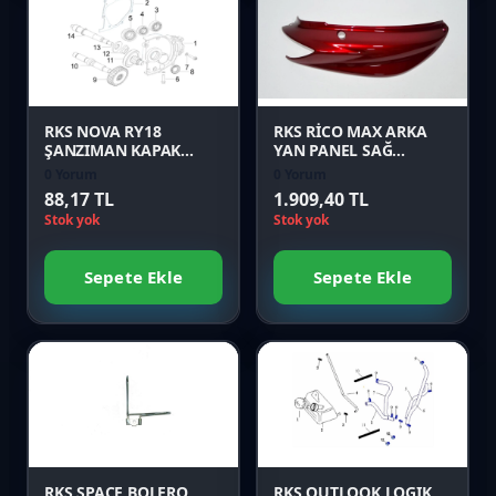
Karşılaştır
Karşılaştır
Önizle
Önizle
RKS NOVA RY18
RKS RİCO MAX ARKA
ŞANZIMAN KAPAK
YAN PANEL SAĞ
CONTASI Orijinal
KIRMIZI Orijinal
0 Yorum
0 Yorum
88,17 TL
1.909,40 TL
Stok yok
Stok yok
Sepete Ekle
Sepete Ekle
Favori
Favori
Karşılaştır
Karşılaştır
Önizle
Önizle
RKS SPACE BOLERO
RKS OUTLOOK LOGIK