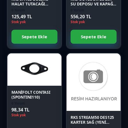
HALAT TUTACAĞI
SU DEPOSU VE KAPAĞI
Orijinal
Orijinal
0 Yorum
0 Yorum
125,49 TL
556,20 TL
Stok yok
Stok yok
Sepete Ekle
Sepete Ekle
Favori
Karşılaştır
Favori
Önizle
Karşılaştır
MANİFOLT CONTASI
(SPONTINI110)
0 Yorum
Önizle
98,34 TL
Stok yok
RKS STREAM50 DES125
KARTER SAĞ (YENİ
MODEL) Orijinal