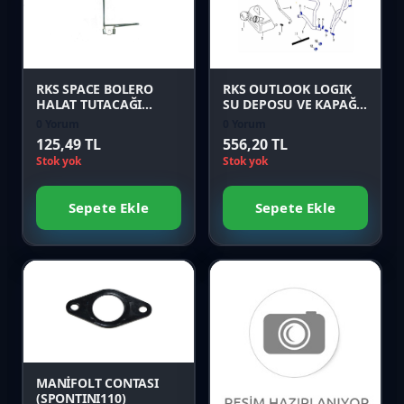
Karşılaştır
Karşılaştır
Önizle
Önizle
RKS SPACE BOLERO
RKS OUTLOOK LOGIK
HALAT TUTACAĞI
SU DEPOSU VE KAPAĞI
Orijinal
Orijinal
0 Yorum
0 Yorum
125,49 TL
556,20 TL
Stok yok
Stok yok
Sepete Ekle
Sepete Ekle
Favori
Karşılaştır
Favori
Önizle
Karşılaştır
MANİFOLT CONTASI
(SPONTINI110)