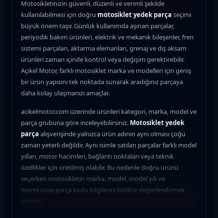
Motosikletinizin güvenli, düzenli ve verimli şekilde
kullanılabilmesi için doğru
motosiklet yedek parça
seçimi
büyük önem taşır. Günlük kullanımda aşınan parçalar,
periyodik bakım ürünleri, elektrik ve mekanik bileşenler, fren
sistemi parçaları, aktarma elemanları, grenaj ve dış aksam
ürünleri zaman içinde kontrol veya değişim gerektirebilir.
Açıkel Motor, farklı motosiklet marka ve modelleri için geniş
bir ürün yapısını tek noktada sunarak aradığınız parçaya
daha kolay ulaşmanızı amaçlar.
acikelmotor.com üzerinde ürünleri kategori, marka, model ve
parça grubuna göre inceleyebilirsiniz.
Motosiklet yedek
parça
alışverişinde yalnızca ürün adının aynı olması çoğu
zaman yeterli değildir. Aynı isimle satılan parçalar farklı model
yılları, motor hacimleri, bağlantı noktaları veya teknik
özellikler için üretilmiş olabilir. Bu nedenle doğru ürünü
seçerken motosikletin marka, model, model yılı ve
mümkünse parça kodu bilgilerini birlikte değerlendirmek
gerekir.