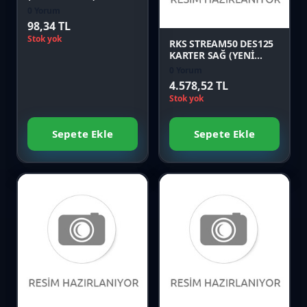
0 Yorum
Önizle
98,34 TL
Stok yok
RKS STREAM50 DES125
KARTER SAĞ (YENİ
MODEL) Orijinal
0 Yorum
4.578,52 TL
Stok yok
Sepete Ekle
Sepete Ekle
Favori
Favori
Karşılaştır
Karşılaştır
Önizle
Önizle