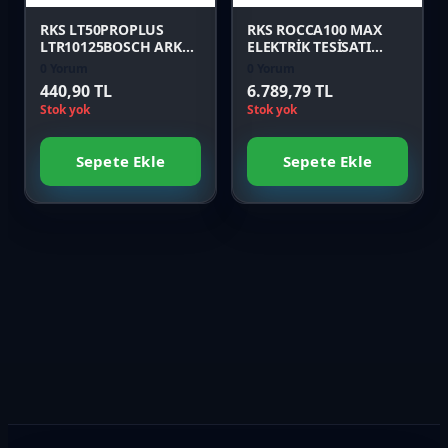
RKS LT50PROPLUS
RKS ROCCA100 MAX
LTR10125BOSCH ARKA
ELEKTRİK TESİSATI
PANEL SOL EKİ MAVİ
(NEW EFI) (ROCCA 100
0 Yorum
0 Yorum
Orijinal
MAX)
440,90 TL
6.789,79 TL
Stok yok
Stok yok
Sepete Ekle
Sepete Ekle