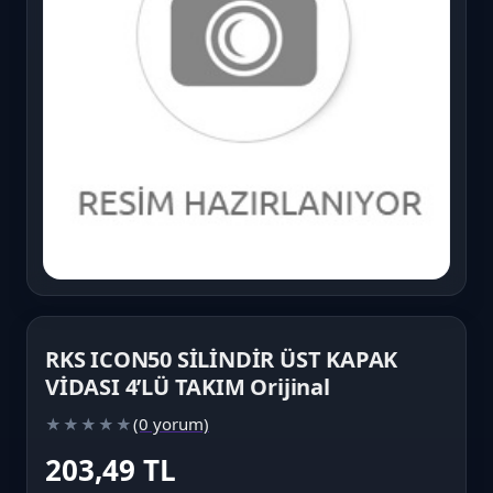
RKS ICON50 SİLİNDİR ÜST KAPAK
VİDASI 4’LÜ TAKIM Orijinal
(0 yorum)
★
★
★
★
★
203,49 TL