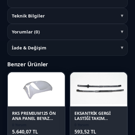
Teknik Bilgiler
Yorumlar (0)
İade & Değişim
Benzer Ürünler
Favori
Favori
Karşılaştır
Karşılaştır
Önizle
Önizle
RKS PREMIUM125 ÖN
EKSANTRİK GERGİ
ANA PANEL BEYAZ
LASTİĞİ TAKIM
Orijinal
(SPONTINI110)
0 Yorum
0 Yorum
5.640,07 TL
593,52 TL