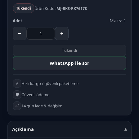
Tükendi
Ürün Kodu:
MJ-RKS-RK76178
Maks: 1
Adet
−
+
Tükendi
WhatsApp ile sor
⚡
Hızlı kargo / güvenli paketleme
🛡️
Güvenli ödeme
↩️
14 gün iade & değişim
Açıklama