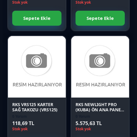
Stok yok
Stok yok
Sepete Ekle
Sepete Ekle
Favori
Favori
Karşılaştır
Karşılaştır
Önizle
Önizle
RKS VRS125 KARTER
RKS NEWLIGHT PRO
SAĞ TAKOZU (VRS125)
(KUBA) ÖN ANA PANEL
YEŞİL Orijinal
0 Yorum
0 Yorum
118,69 TL
5.575,63 TL
Stok yok
Stok yok