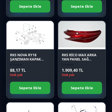
Sepete Ekle
Sepete Ekle
Favori
Favori
Karşılaştır
Karşılaştır
Önizle
Önizle
RKS NOVA RY18
RKS RİCO MAX ARKA
ŞANZIMAN KAPAK
YAN PANEL SAĞ
CONTASI Orijinal
KIRMIZI Orijinal
0 Yorum
0 Yorum
88,17 TL
1.909,40 TL
Stok yok
Stok yok
Sepete Ekle
Sepete Ekle
Favori
Favori