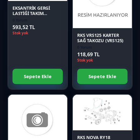
Karşılaştır
EKSANTRİK GERGİ
LASTİĞİ TAKIM
(SPONTINI110)
0 Yorum
Önizle
593,52 TL
Stok yok
RKS VRS125 KARTER
SAĞ TAKOZU (VRS125)
0 Yorum
118,69 TL
Stok yok
Sepete Ekle
Sepete Ekle
Favori
Karşılaştır
Favori
Önizle
Karşılaştır
RKS NOVA RY18