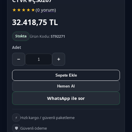
(0 yorum)
★
★
★
★
★
32.418,75 TL
Stokta
Ürün Kodu:
ST92271
Adet
−
+
Sepete Ekle
Hemen Al
WhatsApp ile sor
⚡
Hızlı kargo / güvenli paketleme
🛡️
Güvenli ödeme