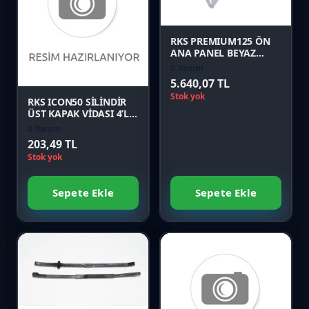
Önizle
Karşılaştır
RKS PREMIUM125 ÖN
ANA PANEL BEYAZ
Orijinal
0 Yorum
Önizle
5.640,07 TL
Stok yok
RKS ICON50 SİLİNDİR
ÜST KAPAK VİDASI 4’LÜ
TAKIM Orijinal
0 Yorum
203,49 TL
Stok yok
Sepete Ekle
Sepete Ekle
Favori
Karşılaştır
Favori
Önizle