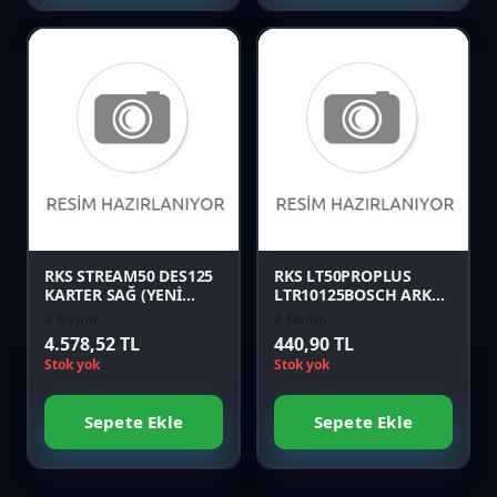
Favori
Favori
Karşılaştır
Karşılaştır
Önizle
Önizle
RKS STREAM50 DES125
RKS LT50PROPLUS
KARTER SAĞ (YENİ
LTR10125BOSCH ARKA
MODEL) Orijinal
PANEL SOL EKİ MAVİ
0 Yorum
0 Yorum
Orijinal
4.578,52 TL
440,90 TL
Stok yok
Stok yok
Sepete Ekle
Sepete Ekle