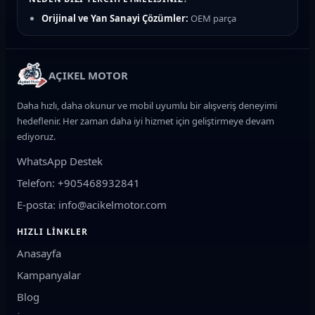
Orijinal ve Yan Sanayi Çözümler:
OEM parça
kalitesinde güvenilir seçenekler
Hızlı Teslimat:
Türkiye'nin her yerine kargo ile güvenli
gönderim
AÇIKEL MOTOR
Uzman Destek:
Motosiklet teknik ekibimizden parça
uyumluluk desteği
Daha hızlı, daha okunur ve mobil uyumlu bir alışveriş deneyimi
Güvenli Ödeme:
Kredi kartı ve taksit imkanları
hedeflenir. Her zaman daha iyi hizmet için geliştirmeye devam
ediyoruz.
ÜRÜN KATEGORILERIMIZ
WhatsApp Destek
Fren Sistemi:
Fren balatası, fren diski, manetler, fren
hidrolik sıvısı ve merkezler
Telefon: +905468932841
Motor ve Bakım:
Motosiklet yağı, yağ filtresi, hava filtresi,
E-posta: info@acikelmotor.com
buji, varyatör ve debriyaj balatası
HIZLI LINKLER
Yürüyen Aksam:
Zincir dişli seti, lastik, amortisör, gidon ve
Anasayfa
rulman grupları
Kampanyalar
Elektrik Sistemi:
Akü (Jel/Kuru), konjektör, statör, sinyal,
LED far ve ateşleme bobini
Blog