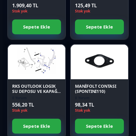
1.909,40 TL
125,49 TL
Stok yok
Stok yok
Sepete Ekle
Sepete Ekle
Favori
Favori
Karşılaştır
Karşılaştır
Önizle
Önizle
RKS OUTLOOK LOGIK
MANİFOLT CONTASI
SU DEPOSU VE KAPAĞI
(SPONTINI110)
Orijinal
0 Yorum
0 Yorum
556,20 TL
98,34 TL
Stok yok
Stok yok
Sepete Ekle
Sepete Ekle