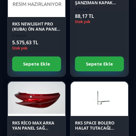
ŞANZIMAN KAPAK
CONTASI Orijinal
0 Yorum
Önizle
88,17 TL
Stok yok
RKS NEWLIGHT PRO
(KUBA) ÖN ANA PANEL
YEŞİL Orijinal
0 Yorum
5.575,63 TL
Stok yok
Sepete Ekle
Sepete Ekle
Favori
Favori
Karşılaştır
Karşılaştır
Önizle
Önizle
RKS RİCO MAX ARKA
RKS SPACE BOLERO
YAN PANEL SAĞ
HALAT TUTACAĞI
KIRMIZI Orijinal
Orijinal
0 Yorum
0 Yorum