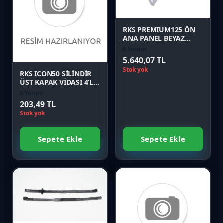
Önizle
Karşılaştır
RKS PREMIUM125 ÖN
ANA PANEL BEYAZ
Orijinal
0 Yorum
Önizle
5.640,07 TL
Stok yok
RKS ICON50 SİLİNDİR
ÜST KAPAK VİDASI 4’LÜ
TAKIM Orijinal
0 Yorum
203,49 TL
Stok yok
Sepete Ekle
Sepete Ekle
Favori
Karşılaştır
Favori
Önizle