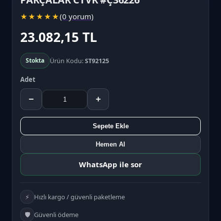
(0 yorum)
★
★
★
★
★
23.082,15 TL
Stokta
Ürün Kodu:
ST92125
Adet
−
+
Sepete Ekle
Hemen Al
WhatsApp ile sor
⚡
Hızlı kargo / güvenli paketleme
🛡️
Güvenli ödeme