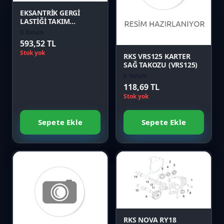
Karşılaştır
EKSANTRİK GERGİ
LASTİĞİ TAKIM
(SPONTINI110)
0 Yorum
Önizle
593,52 TL
Stok yok
RKS VRS125 KARTER
SAĞ TAKOZU (VRS125)
0 Yorum
118,69 TL
Stok yok
Sepete Ekle
Sepete Ekle
Favori
Karşılaştır
Favori
Önizle
Karşılaştır
RKS NOVA RY18