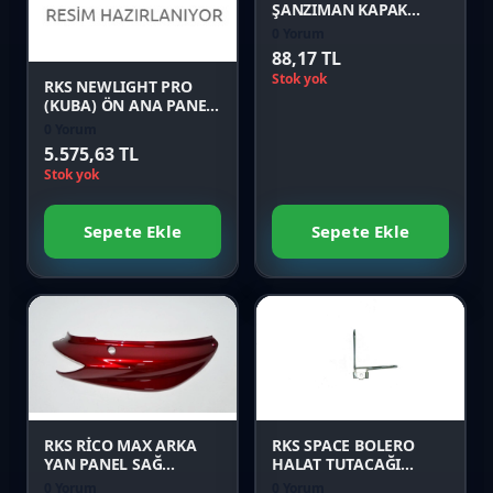
ŞANZIMAN KAPAK
CONTASI Orijinal
0 Yorum
Önizle
88,17 TL
Stok yok
RKS NEWLIGHT PRO
(KUBA) ÖN ANA PANEL
YEŞİL Orijinal
0 Yorum
5.575,63 TL
Stok yok
Sepete Ekle
Sepete Ekle
Favori
Favori
Karşılaştır
Karşılaştır
Önizle
Önizle
RKS RİCO MAX ARKA
RKS SPACE BOLERO
YAN PANEL SAĞ
HALAT TUTACAĞI
KIRMIZI Orijinal
Orijinal
0 Yorum
0 Yorum