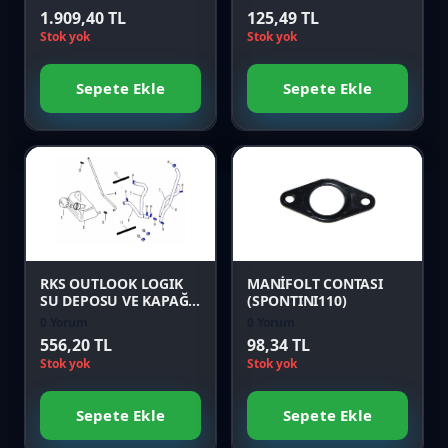
1.909,40 TL
125,49 TL
Stok yok
Stok yok
Sepete Ekle
Sepete Ekle
Favori
Favori
Karşılaştır
Karşılaştır
Önizle
Önizle
RKS OUTLOOK LOGIK
MANİFOLT CONTASI
SU DEPOSU VE KAPAĞI
(SPONTINI110)
Orijinal
0 Yorum
0 Yorum
556,20 TL
98,34 TL
Stok yok
Stok yok
Sepete Ekle
Sepete Ekle