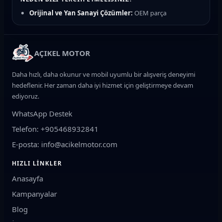
Orijinal ve Yan Sanayi Çözümler:
OEM parça
kalitesinde güvenilir seçenekler
Hızlı Teslimat:
Türkiye'nin her yerine kargo ile güvenli
gönderim
AÇIKEL MOTOR
Uzman Destek:
Motosiklet teknik ekibimizden parça
uyumluluk desteği
Daha hızlı, daha okunur ve mobil uyumlu bir alışveriş deneyimi
Güvenli Ödeme:
Kredi kartı ve taksit imkanları
hedeflenir. Her zaman daha iyi hizmet için geliştirmeye devam
ediyoruz.
ÜRÜN KATEGORILERIMIZ
WhatsApp Destek
Fren Sistemi:
Fren balatası, fren diski, manetler, fren
hidrolik sıvısı ve merkezler
Telefon: +905468932841
Motor ve Bakım:
Motosiklet yağı, yağ filtresi, hava filtresi,
E-posta: info@acikelmotor.com
buji, varyatör ve debriyaj balatası
HIZLI LINKLER
Yürüyen Aksam:
Zincir dişli seti, lastik, amortisör, gidon ve
Anasayfa
rulman grupları
Kampanyalar
Elektrik Sistemi:
Akü (Jel/Kuru), konjektör, statör, sinyal,
LED far ve ateşleme bobini
Blog