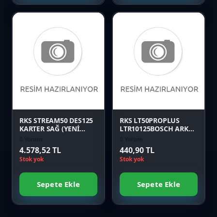
Favori
Favori
Karşılaştır
Karşılaştır
Önizle
Önizle
RKS STREAM50 DES125
RKS LT50PROPLUS
KARTER SAĞ (YENİ
LTR10125BOSCH ARKA
MODEL) Orijinal
PANEL SOL EKİ MAVİ
0 Yorum
0 Yorum
Orijinal
4.578,52 TL
440,90 TL
Stok yok
Stok yok
Sepete Ekle
Sepete Ekle