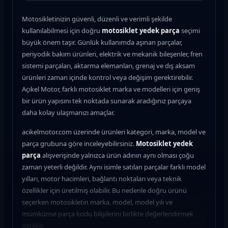
Motosikletinizin güvenli, düzenli ve verimli şekilde
kullanılabilmesi için doğru
motosiklet yedek parça
seçimi
büyük önem taşır. Günlük kullanımda aşınan parçalar,
periyodik bakım ürünleri, elektrik ve mekanik bileşenler, fren
sistemi parçaları, aktarma elemanları, grenaj ve dış aksam
ürünleri zaman içinde kontrol veya değişim gerektirebilir.
Açıkel Motor, farklı motosiklet marka ve modelleri için geniş
bir ürün yapısını tek noktada sunarak aradığınız parçaya
daha kolay ulaşmanızı amaçlar.
acikelmotor.com üzerinde ürünleri kategori, marka, model ve
parça grubuna göre inceleyebilirsiniz.
Motosiklet yedek
parça
alışverişinde yalnızca ürün adının aynı olması çoğu
zaman yeterli değildir. Aynı isimle satılan parçalar farklı model
yılları, motor hacimleri, bağlantı noktaları veya teknik
özellikler için üretilmiş olabilir. Bu nedenle doğru ürünü
seçerken motosikletin marka, model, model yılı ve
mümkünse parça kodu bilgilerini birlikte değerlendirmek
gerekir.