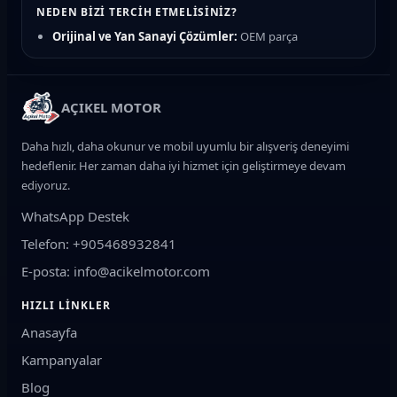
NEDEN BIZI TERCIH ETMELISINIZ?
Orijinal ve Yan Sanayi Çözümler:
OEM parça
kalitesinde güvenilir seçenekler
Hızlı Teslimat:
Türkiye'nin her yerine kargo ile güvenli
gönderim
AÇIKEL MOTOR
Uzman Destek:
Motosiklet teknik ekibimizden parça
uyumluluk desteği
Daha hızlı, daha okunur ve mobil uyumlu bir alışveriş deneyimi
Güvenli Ödeme:
Kredi kartı ve taksit imkanları
hedeflenir. Her zaman daha iyi hizmet için geliştirmeye devam
ediyoruz.
ÜRÜN KATEGORILERIMIZ
WhatsApp Destek
Fren Sistemi:
Fren balatası, fren diski, manetler, fren
hidrolik sıvısı ve merkezler
Telefon: +905468932841
Motor ve Bakım:
Motosiklet yağı, yağ filtresi, hava filtresi,
E-posta: info@acikelmotor.com
buji, varyatör ve debriyaj balatası
HIZLI LINKLER
Yürüyen Aksam:
Zincir dişli seti, lastik, amortisör, gidon ve
Anasayfa
rulman grupları
Kampanyalar
Elektrik Sistemi:
Akü (Jel/Kuru), konjektör, statör, sinyal,
LED far ve ateşleme bobini
Blog